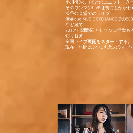
小川徹(Vo、Pf)とのユニット「
そのワンマンLIVEは初にもかかわ
渋谷公会堂でのライブ
渋谷duo MUSIC EXCHANGEで
など経て
2013年 聞間拓 としてソロ活動
切り替え
全国ライブ展開をスタートする。
現在、年間250本にも及ぶライブ