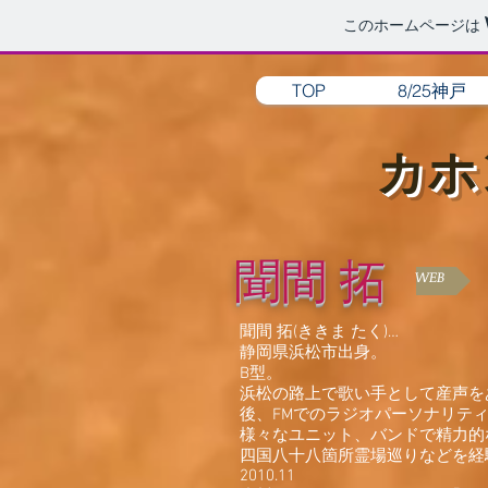
このホームページは
TOP
8/25神戸
カホ
聞間 拓
WEB
聞間 拓(ききま たく)…
静岡県浜松市出身。
B型。
浜松の路上で歌い手として産声をあ
後、FMでのラジオパーソナリテ
様々なユニット、バンドで精力的
四国八十八箇所霊場巡りなどを経
2010.11