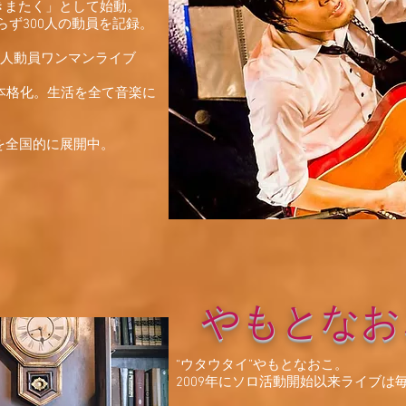
ききまたく」として始動。
らず300人の動員を記録。
の500人動員ワンマンライブ
も本格化。生活を全て音楽に
を全国的に展開中。
やもとなお
“ウタウタイ”やもとなおこ。
2009年にソロ活動開始以来ライブは毎