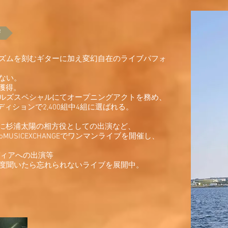
B
ズムを刻むギターに加え変幻自在のライブパフォ
ない。
獲得。
ルズスペシャルにてオープニングアクトを務め、
ディションで2,400組中4組に選ばれる。
」に杉浦太陽の相方役としての出演など、
oMUSICEXCHANGEでワンマンライブを開催し、
ディアへの出演等
度聞いたら忘れられないライブを展開中。