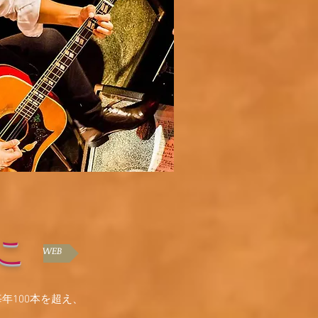
こ
WEB
年100本を超え、