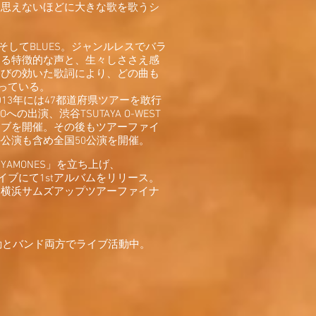
は思えないほどに大きな歌を歌うシ
UL。そしてBLUES。ジャンルレスでバラ
ある特徴的な声と、生々しささえ感
遊びの効いた歌詞により、どの曲も
なっている。
13年には47都道府県ツアーを敢行
OKYOへの出演、渋谷TSUTAYA O-WEST
イブを開催。その後もツアーファイ
公演も含め全国50公演を開催。
YAMONES」を立ち上げ、
マンライブにて1stアルバムをリリース。
日横浜サムズアップツアーファイナ
動とバンド両方でライブ活動中。