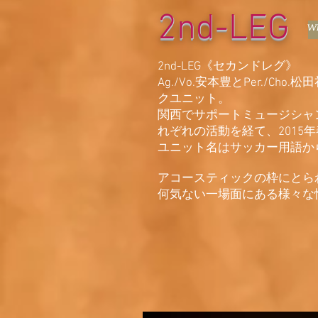
2nd-LEG
WE
2nd-LEG《セカンドレグ》
Ag./Vo.安本豊とPer./C
クユニット。
関西でサポートミュージシャ
れぞれの活動を経て、2015
ユニット名はサッカー用語か
アコースティックの枠にとら
何気ない一場面にある様々な