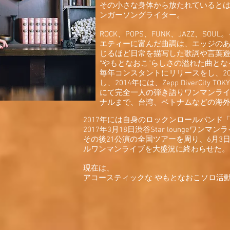
その小さな身体から放たれていると
ンガーソングライター。
ROCK、POPS、FUNK、JAZZ、SO
エティーに富んだ曲調は、エッジの
じるほど日常を描写した歌詞や言葉
“やもとなおこ”らしさの溢れた曲と
毎年コンスタントにリリースをし、20
し、2014年には、Zepp DiverCity T
にて完全一人の弾き語りワンマンラ
ナルまで、台湾、ベトナムなどの海外
2017年には自身のロックンロールバンド「
2017年3月18日渋谷Star loungeワン
その後21公演の全国ツアーを周り、6月3
ルワンマンライブを大盛況に終わらせた。
現在は、
アコースティックな やもとなおこソロ活