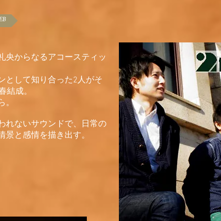
B
ho.松田礼央からなるアコースティッ
ンとして知り合った2人がそ
年春結成。
ら。
われないサウンドで、日常の
情景と感情を描き出す。