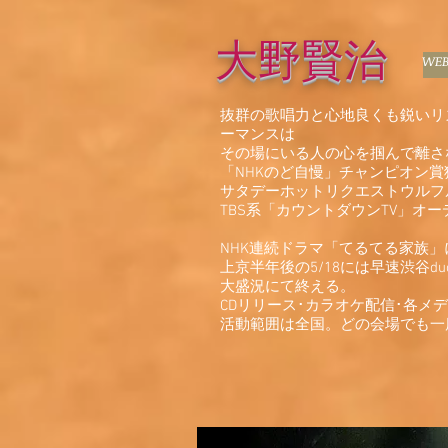
大野賢治
WE
抜群の歌唱力と心地良くも鋭いリ
ーマンスは
その場にいる人の心を掴んで離さ
「NHKのど自慢」チャンピオン賞
サタデーホットリクエストウルフ
TBS系「カウントダウンTV」オー
NHK連続ドラマ「てるてる家族
上京半年後の5/18には早速渋谷du
大盛況にて終える。
CDリリース･カラオケ配信･各メ
活動範囲は全国。どの会場でも一