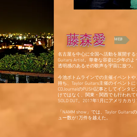
藤森愛
WEB
名古屋を中心に全国へ活動を展開するシン
Guitars Artist。華奢な容姿に
透明感のあるその歌声を宇宙に放つ。
今池ボトムラインでの主催イベントや、Ze
持ち、Taylor Guitars主催のイベン
CDJournalのPUSH記事としてイ
けではなく、関東・関西でも行われて
SOLD OUT。2017年1月にアメリ
「NAMM show」では、Taylor Guit
ュー数が1万件を越えた。