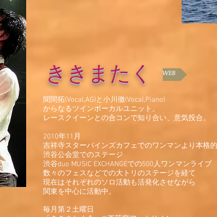
ききまたく
WEB
聞間拓(Vocal,AG)と小川徹(Vocal,Piano)
からなるツインボーカルユニット。
レースクイーンとの合コンで知り合い、意気投合。
2010年11月
吉祥寺スターパインズカフェでのワンマンより本格的
渋谷公会堂でのステージ
渋谷duo MUSIC EXCHANGEでの500人ワンマンライブ
数々のフェスなどでの大トリのステージを経て
現在はそれぞれのソロ活動も活発化させながら
関東を中心に活動中。
毎月第２土曜日