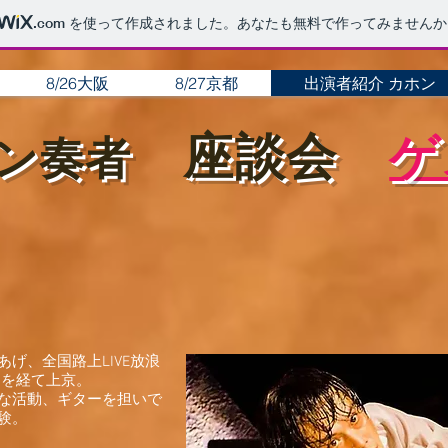
.com
を使って作成されました。あなたも無料で作ってみませんか
8/26大阪
8/27京都
出演者紹介 カホン
座談会
ゲ
ン奏者
げ、全国路上LIVE放浪
ィを経て上京。
な活動、ギターを担いで
験。