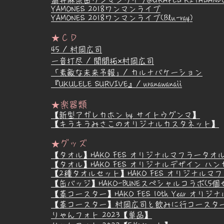
高井麻奈由ワンマンライブ@GRAPES KITASANDO 2
YAMONES 2018ワンマンライブ
YAMONES 2018ワンマンライブ(Blu-ray)
★ＣＤ
45 / 村岡広司
一音打尽 / 聞間拓×村岡広司
「素敵な未来予報」/ カルナバケーション
『UKULELE SURVIVE』/ uranawanaii
★楽器類
【新型アガレカホン by サイトウグンマ】
【キラキラみさこのオリジナルカスタネット】
★グッズ
【タオル】HAKO FES オリジナルマフラータオル (B
【タオル】HAKO FES オリジナルデザイン ハ
【2種タオルセット】HAKO FES オリジナル
【缶バッジ】HAKO-BUNEスペシャルコラボ(5個
【革コースター】HAKO FES 10th Year オリジ
【革コースター】村岡広司と飲みに行コースタ
りゃんフォト 2023【単品】