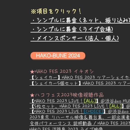
※項目をクリック！
・シンプルに募金 (ネット、振り込み
・シンプルに募金 (ライブ会場)
・メインスポンサー (法人・個人)
HAKO-BUNE 2024
★HAKO FES 2023 イチオシ
【シェイカー】HAKO FES 2023 ツアーシェイ
【シェイカー5個セット】HAKO FES 2023 ツ
★ハコフェス2023映像視聴作品
【HA
KO FES 2023 LIVE！
[A
LL]
】＠渋谷duo MUS
【5枚セット、HAKO FES 2023 LIVE！
[ALL]
】＠
【
H
AKO FES 2023 LIVE！
[CHOICE]
】＠渋谷duo M
2023東京 リハーサル映像＆舞台裏、一部出演
全体パフォーマンス 説明動画 / HAKO FES 202
HAKO FES 淡路島 2023 ライブ映像