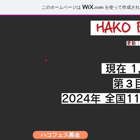
このホームページは
.com
を使って作成され
HAKO 
​更新：2
現在 1,
第３
2024年 全国
ハコフェス募金