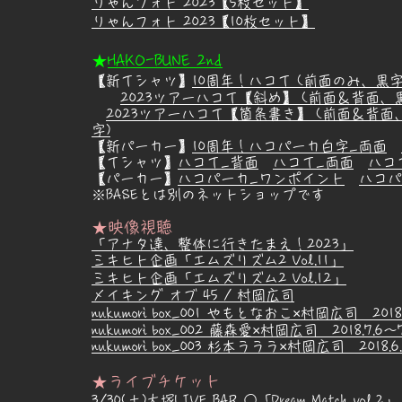
りゃんフォト 2023【5枚セット】
りゃんフォト 2023【10枚セット】
★
HAKO-BUNE 2nd
【新Ｔシャツ】
10周年！ハコＴ (前面のみ、黒字
2023ツアーハコＴ【斜め】 (前面＆背面、
2023ツアーハコＴ【箇条書き】 (前面＆背面
字)
【新パーカー】
10周年！ハコパーカ白字_両面
【Ｔシャツ】
ハコＴ_背面
ハコＴ_両面
ハコ
【パーカー】
ハコパーカ_ワンポイント
ハコパ
※BASEとは別のネットショップです
★映像視聴
「アナタ達、整体に行きたまえ！2023」
ミキヒト企画「エムズリズム2 Vol.11」
ミキヒト企画「エムズリズム2 Vol.12」
メイキング オブ 45 / 村岡広司
nukumori box_001 やもとなおこ×村岡広司 2018.
nukumori box_002 藤森愛×村岡広司 2018.7.6～7
nukumori box_003 杉本ラララ×村岡広司 2018.6.2
★ライブチケット
3/30(土)大
塚LIVE BAR ○「Dream Match vol.2」